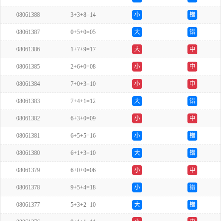
08061388
3+3+8=14
小
错
08061387
0+5+0=05
大
错
08061386
1+7+9=17
大
中
08061385
2+6+0=08
小
中
08061384
7+0+3=10
小
中
08061383
7+4+1=12
大
错
08061382
6+3+0=09
小
中
08061381
6+5+5=16
小
错
08061380
6+1+3=10
大
错
08061379
6+0+0=06
小
中
08061378
9+5+4=18
小
错
08061377
5+3+2=10
大
错