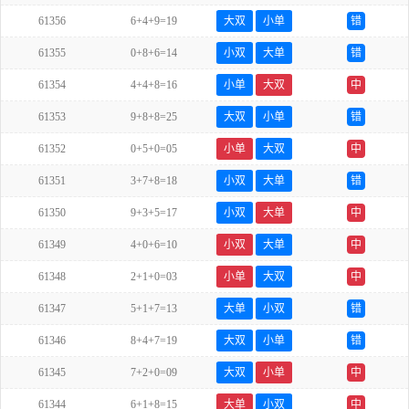
61356
6+4+9=19
大双
小单
错
61355
0+8+6=14
小双
大单
错
61354
4+4+8=16
小单
大双
中
61353
9+8+8=25
大双
小单
错
61352
0+5+0=05
小单
大双
中
61351
3+7+8=18
小双
大单
错
61350
9+3+5=17
小双
大单
中
61349
4+0+6=10
小双
大单
中
61348
2+1+0=03
小单
大双
中
61347
5+1+7=13
大单
小双
错
61346
8+4+7=19
大双
小单
错
61345
7+2+0=09
大双
小单
中
61344
6+1+8=15
大单
小双
中