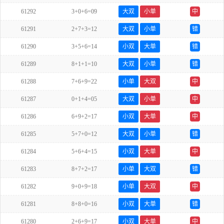
61292
3+0+6=09
大双
小单
中
61291
2+7+3=12
大双
小单
错
61290
3+5+6=14
小双
大单
错
61289
8+1+1=10
大双
小单
错
61288
7+6+9=22
小单
大双
中
61287
0+1+4=05
大双
小单
中
61286
6+9+2=17
小双
大单
中
61285
5+7+0=12
大双
小单
错
61284
5+6+4=15
小双
大单
中
61283
8+7+2=17
小单
大双
错
61282
9+0+9=18
小单
大双
中
61281
8+8+0=16
小双
大单
错
61280
2+6+9=17
小双
大单
中