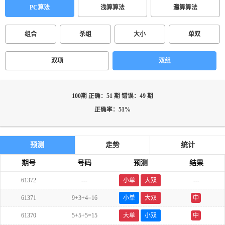
PC算法
浅算算法
瀛算算法
组合
杀组
大小
单双
双项
双组
100期 正确：51 期 错误：49 期
正确率：51%
预测
走势
统计
期号
号码
预测
结果
61372
---
小单
大双
---
61371
9+3+4=16
小单
大双
中
61370
5+5+5=15
大单
小双
中