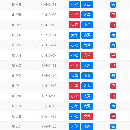
61369
9+0+2=11
小双
大单
错
61368
2+3+3=08
小双
大单
中
61367
9+4+7=20
大双
小单
中
61366
0+2+9=11
大单
小双
错
61365
2+3+2=07
小双
大单
错
61364
8+4+5=17
小双
大单
中
61363
4+0+7=11
小单
大双
中
61362
8+6+2=16
大单
小双
错
61361
4+8+1=13
小单
大双
中
61360
1+2+6=09
小单
大双
中
61359
3+6+6=15
小单
大双
错
61358
9+6+4=19
小双
大单
中
61357
8+6+6=20
大单
小双
错