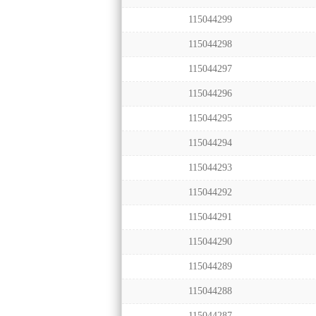
115044299
115044298
115044297
115044296
115044295
115044294
115044293
115044292
115044291
115044290
115044289
115044288
115044287