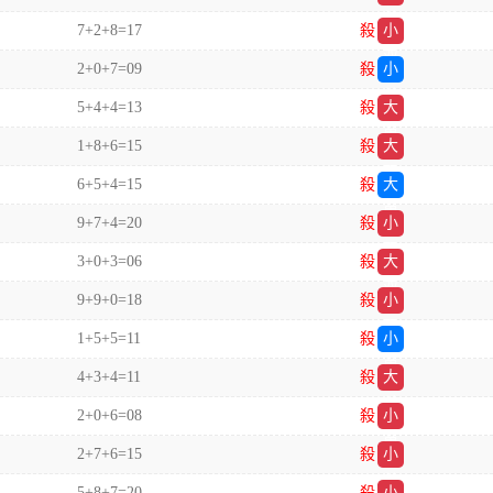
单
7+2+8=17
殺
小
双
2+0+7=09
殺
小
单
5+4+4=13
殺
大
单
1+8+6=15
殺
大
双
6+5+4=15
殺
大
单
9+7+4=20
殺
小
双
3+0+3=06
殺
大
双
9+9+0=18
殺
小
双
1+5+5=11
殺
小
单
4+3+4=11
殺
大
单
2+0+6=08
殺
小
单
2+7+6=15
殺
小
单
5+8+7=20
殺
小