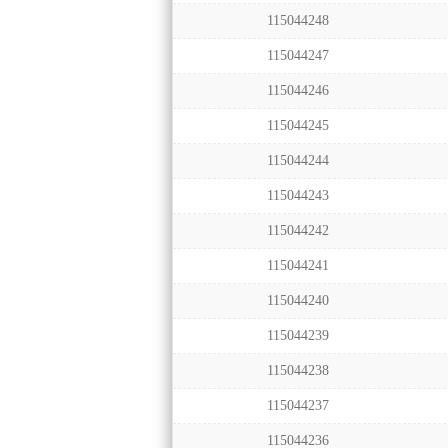
115044248
115044247
115044246
115044245
115044244
115044243
115044242
115044241
115044240
115044239
115044238
115044237
115044236