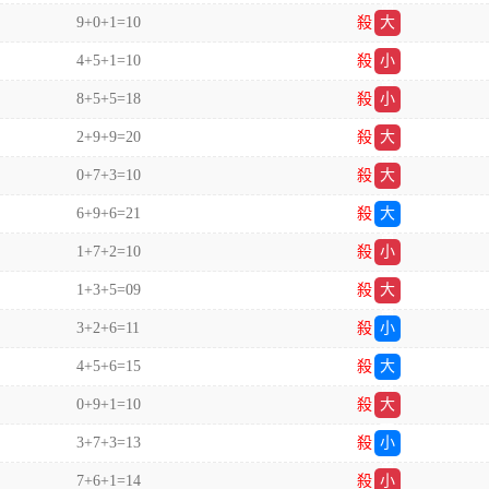
单
9+0+1=10
殺
大
单
4+5+1=10
殺
小
单
8+5+5=18
殺
小
单
2+9+9=20
殺
大
单
0+7+3=10
殺
大
单
6+9+6=21
殺
大
单
1+7+2=10
殺
小
单
1+3+5=09
殺
大
单
3+2+6=11
殺
小
单
4+5+6=15
殺
大
单
0+9+1=10
殺
大
双
3+7+3=13
殺
小
单
7+6+1=14
殺
小