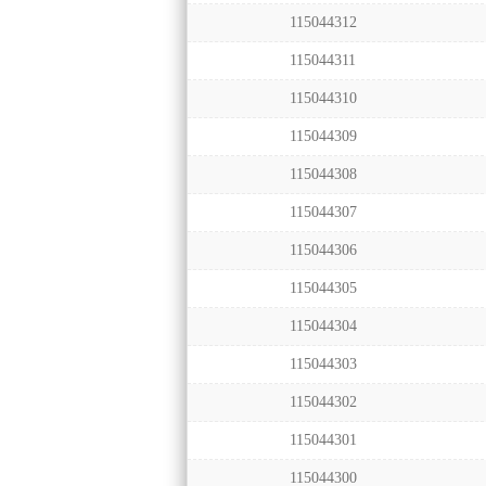
115044312
115044311
115044310
115044309
115044308
115044307
115044306
115044305
115044304
115044303
115044302
115044301
115044300