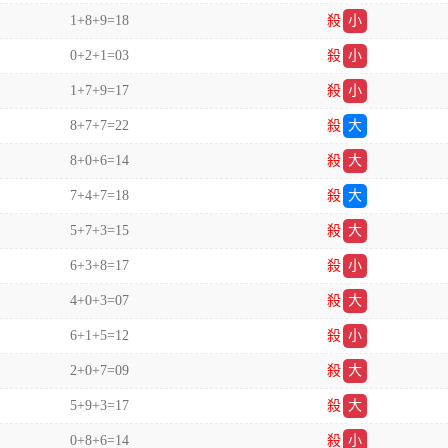
双
1+8+9=18
殺
小
双
0+2+1=03
殺
小
双
1+7+9=17
殺
小
双
8+7+7=22
殺
大
双
8+0+6=14
殺
大
单
7+4+7=18
殺
大
双
5+7+3=15
殺
大
双
6+3+8=17
殺
小
单
4+0+3=07
殺
大
双
6+1+5=12
殺
小
单
2+0+7=09
殺
大
单
5+9+3=17
殺
大
双
0+8+6=14
殺
小