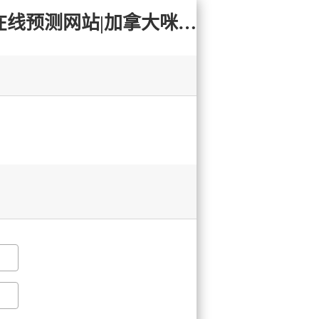
请记住:pc001.Com PC28-预测结果|加拿大2.8预测开奖分析|PC在线预测网站|加拿大咪牌刮刮结果|加拿大预测pc2.8咪牌|加拿大pc走势预测_加拿大PC在线走势_官方数据!