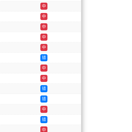
中
中
中
中
中
错
中
中
错
错
中
错
中