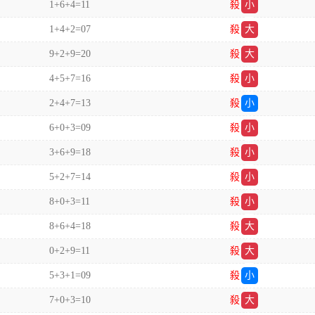
1+6+4=11
殺
小
双
1+4+2=07
殺
大
单
9+2+9=20
殺
大
单
4+5+7=16
殺
小
单
2+4+7=13
殺
小
单
6+0+3=09
殺
小
双
3+6+9=18
殺
小
双
5+2+7=14
殺
小
单
8+0+3=11
殺
小
双
8+6+4=18
殺
大
单
0+2+9=11
殺
大
双
5+3+1=09
殺
小
单
7+0+3=10
殺
大