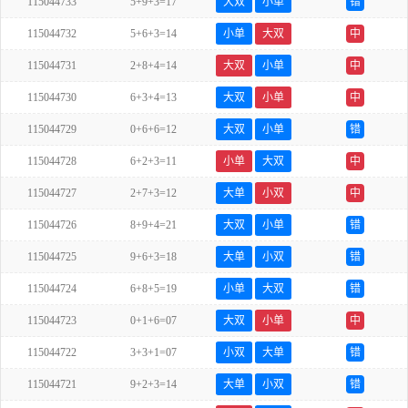
115044733
5+9+3=17
大双
小单
错
115044732
5+6+3=14
小单
大双
中
115044731
2+8+4=14
大双
小单
中
115044730
6+3+4=13
大双
小单
中
115044729
0+6+6=12
大双
小单
错
115044728
6+2+3=11
小单
大双
中
115044727
2+7+3=12
大单
小双
中
115044726
8+9+4=21
大双
小单
错
115044725
9+6+3=18
大单
小双
错
115044724
6+8+5=19
小单
大双
错
115044723
0+1+6=07
大双
小单
中
115044722
3+3+1=07
小双
大单
错
115044721
9+2+3=14
大单
小双
错