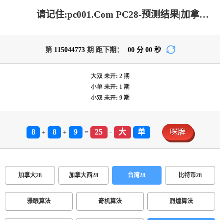
请记住:pc001.Com PC28-预测结果|加拿大2.8预测开奖分析|PC在线预测网站|加拿大咪牌刮刮结果|加拿大预测pc2.8咪牌|加拿大pc走势预测_加拿大PC在线走势_官方数据!
第
115044773
期 距下期：
00
分
00
秒
大双
未开:
2
期
小单
未开:
1
期
小双
未开:
9
期
8
8
9
25
大
单
咪牌
+
+
=
-
加拿大28
加拿大西28
台湾28
比特币28
雅眼算法
奇机算法
烈煌算法