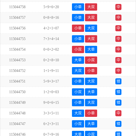
115044758
5+9+6=20
小单
大双
中
115044757
0+8+8=16
小单
大双
中
115044756
4+2+1=07
小单
大双
中
115044755
7+3+4=14
小单
大双
中
115044754
0+0+2=02
小双
大单
中
115044753
0+2+8=10
大单
小双
中
115044752
1+1+9=11
大双
小单
中
115044751
5+9+3=17
小单
大双
错
115044750
1+2+0=03
小双
大单
错
115044749
9+0+6=15
小单
大双
错
115044748
3+3+5=11
大双
小单
中
115044747
6+2+3=11
小双
大单
错
115044746
0+7+9=16
大单
小双
错